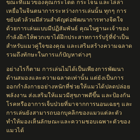
ขณะที่แมวของคุณกระโดด กระโจน และไล่ล่า
เหยื่อในจินตนาการระหว่างการเล่นนั้น ทุกๆ การ
ขยับตัวล้วนมีส่วนสำคัญต่อพัฒนาการทางจิตใจ
ด้วยการเล่นแบบมีปฏิสัมพันธ์ คุณในฐานะเจ้าของ
กำลังฝึกให้พวกเขาได้ฝึกประสาทการรับรู้ที่จำเป็น
สำหรับแมวคู่ใจของคุณ และเสริมสร้างความฉลาด
รวมถึงทักษะในการแก้ปัญหาต่างๆ
อย่างไรก็ตาม การเล่นไม่ได้เป็นเพียงการพัฒนา
ด้านสมองและความฉลาดเท่านั้น แต่ยังเป็นการ
ออกกำลังกายอย่างหนักที่ช่วยให้แมวได้ปลดปล่อย
พลังงาน ส่งเสริมให้แมวมีสุขภาพดีขึ้น และป้องกัน
โรคหรืออาการเจ็บป่วยที่มาจากการนอนเฉยๆ และ
การเล่นยังสามารถบอกบุคลิกของแมวแต่ละตัว
ทำให้มองเห็นลักษณะและความชอบเฉพาะตัวของ
แมวได้