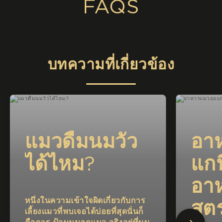
FAQS
บทความที่เกี่ยวข้อง
แมวดื่มนมวัว
อา
ได้ไหม?
แกน
อา
หนึ่งในความเข้าใจผิดเกี่ยวกับการ
สูต
เลี้ยงแมวที่พบเจอได้บ่อยที่สุดนั่นก็