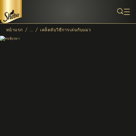
ข้ามไปยังเนื้อหาหลัก
หน้าแรก
/
...
/
เคล็ดลับวิธีการเล่นกับแมว
Breadcrumb