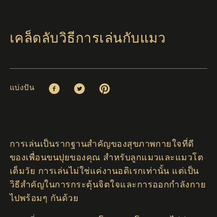
เคล็ดลับวิธีการเล่นกับแมว
แบ่งปัน
Facebook (opens in new window)
Twitter (opens in new window)
Pinterest (opens in new window)
การเล่นเป็นรากฐานสำคัญของสุขภาพกายใจที่ดี
ของเพื่อนขนปุยของคุณ สำหรับลูกแมวและแมวโต
เต็มวัย การเล่นไม่ใช่แค่งานอดิเรกเท่านั้น แต่เป็น
วิธีสำคัญในการกระตุ้นจิตใจและการออกกำลังกาย
ไปพร้อมๆ กันด้วย