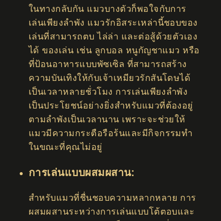
ในทางกลับกัน แมวบางตัวก็พอใจกับการ
เล่นเพียงลำพัง แมวรักอิสระเหล่านี้ชอบของ
เล่นที่สามารถตบ ไล่ล่า และต่อสู้ด้วยตัวเอง
ได้ ของเล่น เช่น ลูกบอล หนูกัญชาแมว หรือ
ที่ป้อนอาหารแบบพัซเซิล ที่สามารถสร้าง
ความบันเทิงให้กับเจ้าเหมียวรักสันโดษได้
เป็นเวลาหลายชั่วโมง การเล่นเพียงลำพัง
เป็นประโยชน์อย่างยิ่งสำหรับแมวที่ต้องอยู่
ตามลำพังเป็นเวลานาน เพราะจะช่วยให้
แมวมีความกระตือรือร้นและมีกิจกรรมทำ
ในขณะที่คุณไม่อยู่
การเล่นแบบผสมผสาน:
สำหรับแมวที่ชื่นชอบความหลากหลาย การ
ผสมผสานระหว่างการเล่นแบบโต้ตอบและ