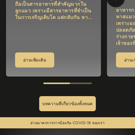
ถือเป็นสารอาหารที่สำคัญมากใน
อาหารกา
ลูกแมว เพราะมีสารอาหารที่จำเป็น
ทาสแมวต
ในการเจริญเติบโต แต่กลับกัน หาก
เพราะอย
เป็นแมวโต การดื่มนมมากเกินไป
ปลอดภัย
อาจจะทำให้ประสบกับปัญหาเกี่ยว
ร่างกายข
กับแลคโตส ซึ่งทำให้ระบบย่อย
เจ้าของท
อาหารทำงานผิดปกติได้ ดังนั้นใน
สงสัยว่
วันนี้เราจะมาแนะนำเรื่องราวเกี่ยว
ธรรมชาต
กับเรื่องเกี่ยวกับ แมวกินนม ที่คุณ
อ่านเพิ่มเติม
อ่านเพ
ก แม้ว่าจ
ต้องรู้ เพื่อให้การให้นมแมว การ
เลือกให
เลี้ยงแมว และการดูแลสุขภาพแมว
ของเจ้าต
นั้นมีประสิทธิภาพและดีต่อแมวที่สุด
บทความที่เกี่ยวข้องทั้งหมด
(opens in new window)
อ่านมาตรการการป้องกัน COVID-19 ของเรา