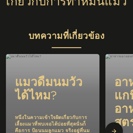
เกี่ยวกับการทำหมันแมว
บทความที่เกี่ยวข้อง
แมวดื่มนมวัว
อา
ได้ไหม?
แกน
อา
หนึ่งในความเข้าใจผิดเกี่ยวกับการ
สูต
เลี้ยงแมวที่พบเจอได้บ่อยที่สุดนั่นก็
คือการ ป้อนนมลูกแมว จริงอยู่ที่นม