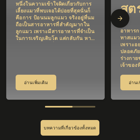
หนึ่งในความเข้าใจผิดเกี่ยวกับการ
สูต
เลี้ยงแมวที่พบเจอได้บ่อยที่สุดนั่นก็
คือการ ป้อนนมลูกแมว จริงอยู่ที่นม
ถือเป็นสารอาหารที่สำคัญมากใน
อาหารกา
ลูกแมว เพราะมีสารอาหารที่จำเป็น
ทาสแมวต
ในการเจริญเติบโต แต่กลับกัน หาก
เพราะอย
เป็นแมวโต การดื่มนมมากเกินไป
ปลอดภัย
อาจจะทำให้ประสบกับปัญหาเกี่ยว
ร่างกายข
กับแลคโตส ซึ่งทำให้ระบบย่อย
เจ้าของท
อาหารทำงานผิดปกติได้ ดังนั้นใน
สงสัยว่
วันนี้เราจะมาแนะนำเรื่องราวเกี่ยว
ธรรมชาต
กับเรื่องเกี่ยวกับ แมวกินนม ที่คุณ
อ่านเพิ่มเติม
อ่านเพ
ก แม้ว่าจ
ต้องรู้ เพื่อให้การให้นมแมว การ
เลือกให
เลี้ยงแมว และการดูแลสุขภาพแมว
ของเจ้าต
นั้นมีประสิทธิภาพและดีต่อแมวที่สุด
บทความที่เกี่ยวข้องทั้งหมด