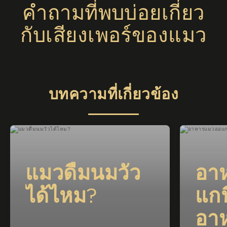
คำถามที่พบบ่อยเกี่ยว
กับเสียงเพอร์ของแมว
บทความที่เกี่ยวข้อง
แมวดื่มนมวัว
อา
ได้ไหม?
แกน
อา