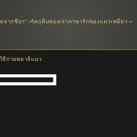
ข้ามไปยังเนื้อหาหลัก
อยจากชีบา®
วัตถุดิบของเรา
ภาษารักของแมวเหมียว
วิธีถ่ายพยาธิแมว