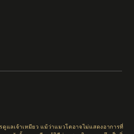
รดูแลเจ้าเหมียว แม้ว่าแมวโตอาจไม่แสดงอาการที่