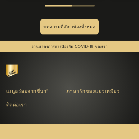
บทความที่เกี่ยวข้องทั้งหมด
(opens in new window)
อ่านมาตรการการป้องกัน COVID-19 ของเรา
เมนูอร่อยจากชีบา®
ภาษารักของแมวเหมียว
ติดต่อเรา