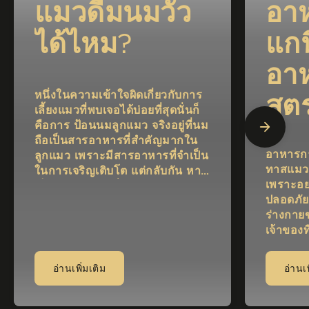
แมวดื่มนมวัว
อา
ได้ไหม?
แกน
อา
หนึ่งในความเข้าใจผิดเกี่ยวกับการ
สูต
เลี้ยงแมวที่พบเจอได้บ่อยที่สุดนั่นก็
คือการ ป้อนนมลูกแมว จริงอยู่ที่นม
ถือเป็นสารอาหารที่สำคัญมากใน
อาหารกา
ลูกแมว เพราะมีสารอาหารที่จำเป็น
ทาสแมวต
ในการเจริญเติบโต แต่กลับกัน หาก
เพราะอย
เป็นแมวโต การดื่มนมมากเกินไป
ปลอดภัย
อาจจะทำให้ประสบกับปัญหาเกี่ยว
ร่างกายข
กับแลคโตส ซึ่งทำให้ระบบย่อย
เจ้าของท
อาหารทำงานผิดปกติได้ ดังนั้นใน
สงสัยว่
วันนี้เราจะมาแนะนำเรื่องราวเกี่ยว
ธรรมชาต
กับเรื่องเกี่ยวกับ แมวกินนม ที่คุณ
อ่านเพิ่มเติม
อ่านเพ
ก แม้ว่าจ
ต้องรู้ เพื่อให้การให้นมแมว การ
เลือกให
เลี้ยงแมว และการดูแลสุขภาพแมว
ของเจ้าต
นั้นมีประสิทธิภาพและดีต่อแมวที่สุด