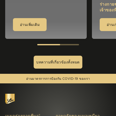
ร่างกายข
กับแลคโตส ซึ่งทำให้ระบบย่อย
เจ้าของท
อาหารทำงานผิดปกติได้ ดังนั้นใน
สงสัยว่
วันนี้เราจะมาแนะนำเรื่องราวเกี่ยว
ธรรมชาต
กับเรื่องเกี่ยวกับ แมวกินนม ที่คุณ
อ่านเพิ่มเติม
อ่านเพ
ก แม้ว่าจ
ต้องรู้ เพื่อให้การให้นมแมว การ
เลือกให
เลี้ยงแมว และการดูแลสุขภาพแมว
ของเจ้าต
นั้นมีประสิทธิภาพและดีต่อแมวที่สุด
บทความที่เกี่ยวข้องทั้งหมด
(opens in new window)
อ่านมาตรการการป้องกัน COVID-19 ของเรา
เมนูอร่อยจากชีบา®
ภาษารักของแมวเหมียว