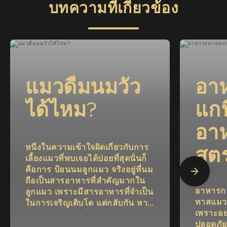
บทความที่เกี่ยวข้อง
แมวดื่มนมวัว
อา
ได้ไหม?
แกน
อา
หนึ่งในความเข้าใจผิดเกี่ยวกับการ
สูต
เลี้ยงแมวที่พบเจอได้บ่อยที่สุดนั่นก็
คือการ ป้อนนมลูกแมว จริงอยู่ที่นม
ถือเป็นสารอาหารที่สำคัญมากใน
อาหารกา
ลูกแมว เพราะมีสารอาหารที่จำเป็น
ทาสแมวต
ในการเจริญเติบโต แต่กลับกัน หาก
เพราะอย
เป็นแมวโต การดื่มนมมากเกินไป
ปลอดภัย
อาจจะทำให้ประสบกับปัญหาเกี่ยว